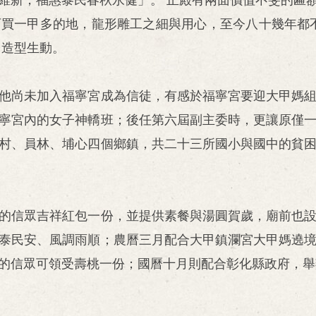
買一甲多的地，龍形雕工之細與用心，至今八十幾年都
，造型生動。
他尚未加入福寧宮成為信徒，有感於福寧宮要迎大甲媽
寧宮內的女子神轎班；後任第六屆副主委時，更讓原僅
村、員林、埔心四個鄉鎮，共二十三所國小與國中的貧
的信眾吉祥紅包一份，並提供素餐與湯圓賀歲，廟前也
泰民安、風調雨順；農曆三月配合大甲鎮瀾宮大甲媽遶
的信眾可領受壽桃一份；國曆十月則配合彰化縣政府，舉