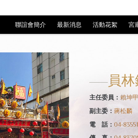
聯誼會簡介
最新消息
活動花絮
宮
員林
主任委員：
賴坤
副主委：
蔣松麟
電 話：
04-8355
傳 真：
04-8370