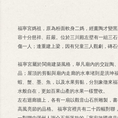
福寧宮媽祖，原為粉面軟身二媽，經薰陶才變黑
容十分慈祥、莊嚴。位於三川殿左壁有一組三石
傷一人；逢重建上梁，因有兒童三人觀劇，磚石
福寧宮屬於閩南建築風格，舉凡廟內的交趾陶
品；屋頂的剪黏與廟內走廊的水車堵則是洪坤
蝦、蟹、墨、魚，以及水果剪黏，分別象徵來福
水般自在，更如百果山產的水果一樣豐收。
左右迴廊牆上，各有一扇以觀音山石所雕製，書
高風亮節的品格。 福寧宮裡共有二十四幅對聯
一對聯由滿州人謝介石所落款的「寧安故國歲月維