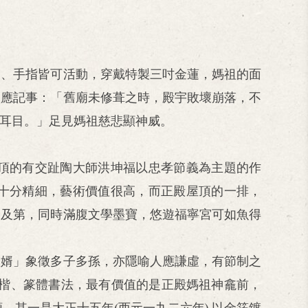
節、手指皆可活動，穿戴特製三吋金蓮，媽祖的面
靈應記事：「舊廟未修葺之時，殿宇敗壞崩落，不
耳目。」足見媽祖慈悲顯神威。
頂的有交趾陶大師洪坤福以忠孝節義為主題的作
十分精細，藝術價值很高，而正殿屋頂的一排，
甲及第，同時滿腹文學墨寶，悠遊福寧宮可如魚得
八婿」象徵多子多孫，亦隱喻人應謙虛，有節制之
、楷、篆體書法，最有價值的是正殿媽祖神龕前，
，其一是大正十五年(西元一九二六年) 以金箔鍍