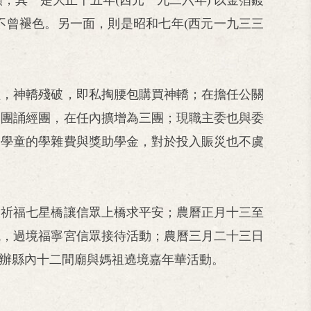
不曾褪色。另一面，則是昭和七年(西元一九三三
組，神轎殘破，即私掏腰包購買神轎；在擔任公關
一團誦經團，在任內擴增為三團；現職主委也與委
困學童的學雜費與獎助學金，對於投入賑災也不虞
設祈福七星橋讓信眾上橋求平安；農曆正月十三至
境，過境福寧宮信眾接待活動；農曆三月二十三日
辦縣內十二間廟與媽祖遶境嘉年華活動。