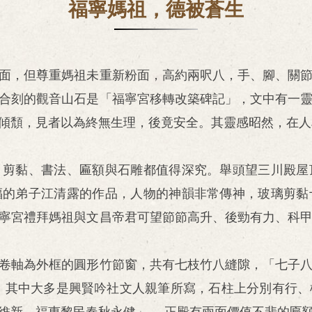
福寧媽祖，德被蒼生
面，但尊重媽祖未重新粉面，高約兩呎八，手、腳、關
合刻的觀音山石是「福寧宮移轉改築碑記」，文中有一
傾頹，見者以為終無生理，後竟安全。其靈感昭然，在人
、剪黏、書法、匾額與石雕都值得深究。舉頭望三川殿屋
福的弟子江清露的作品，人物的神韻非常傳神，玻璃剪黏
寧宮禮拜媽祖與文昌帝君可望節節高升、後勁有力、科
卷軸為外框的圓形竹節窗，共有七枝竹八縫隙，「七子
，其中大多是興賢吟社文人親筆所寫，石柱上分別有行
新，福惠黎民春秋永健」。 正殿有兩面價值不斐的匾額