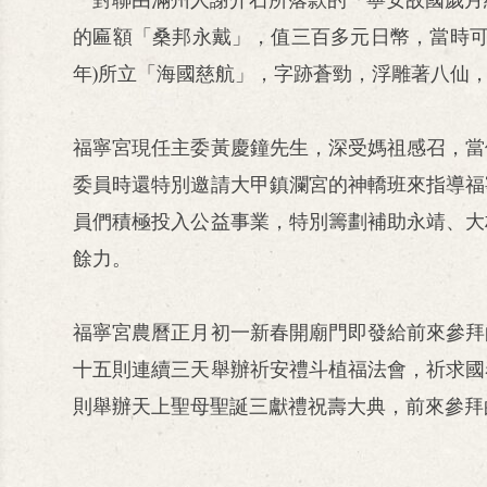
的匾額「桑邦永戴」，值三百多元日幣，當時可
年)所立「海國慈航」，字跡蒼勁，浮雕著八仙
福寧宮現任主委黃慶鐘先生，深受媽祖感召，當
委員時還特別邀請大甲鎮瀾宮的神轎班來指導福
員們積極投入公益事業，特別籌劃補助永靖、大
餘力。
福寧宮農曆正月初一新春開廟門即發給前來參拜
十五則連續三天舉辦祈安禮斗植福法會，祈求國
則舉辦天上聖母聖誕三獻禮祝壽大典，前來參拜