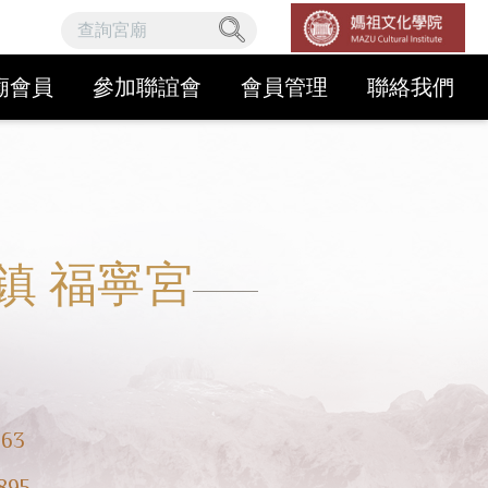
廟會員
參加聯誼會
會員管理
聯絡我們
鎮 福寧宮
甲
163
895