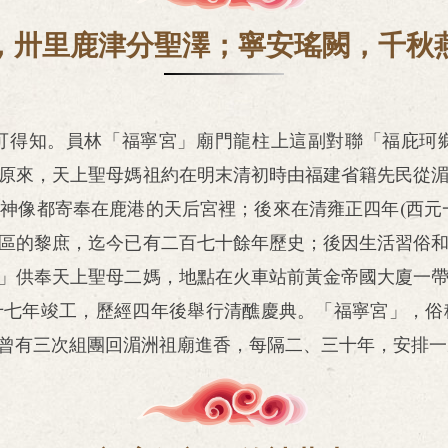
，卅里鹿津分聖澤；寧安瑤闕，千秋
可得知。員林「福寧宮」廟門龍柱上這副對聯「福庇珂
原來，天上聖母媽祖約在明末清初時由福建省籍先民從
神像都寄奉在鹿港的天后宮裡；後來在清雍正四年(西元
區的黎庶，迄今已有二百七十餘年歷史；後因生活習俗
」供奉天上聖母二媽，地點在火車站前黃金帝國大廈一
十七年竣工，歷經四年後舉行清醮慶典。「福寧宮」，俗
曾有三次組團回湄洲祖廟進香，每隔二、三十年，安排一