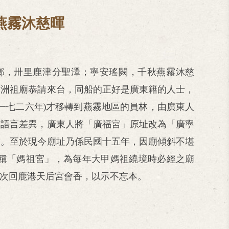
燕霧沐慈暉
鄉，卅里鹿津分聖澤；寧安瑤闕，千秋燕霧沐慈
湄洲祖廟恭請來台，同船的正好是廣東籍的人士，
一七二六年)才移轉到燕霧地區的員林，由廣東人
和語言差異，廣東人將「廣福宮」原址改為「廣寧
帶。至於現今廟址乃係民國十五年，因廟傾斜不堪
稱「媽祖宮」，為每年大甲媽祖繞境時必經之廟
次回鹿港天后宮會香，以示不忘本。