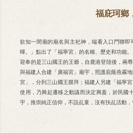
福庇珂鄉
欲知一間廟的廟名與主祀神，端看入口門聯即
暉。」點出了「福寧宮」的名稱、歷史和功能。
迎奉的是三山國王的王爺，自鹿港登陸後，兩尊
與福建人合建「廣福宮」廟宇，照護庇蔭燕霧地
宮」，分到三山國王膜拜；福建人另建「福寧宮
使用，乃興起遷移之動議而決定興蓋，於民國
宇，推崇純正信仰，不設乩童，沒有扶乩活動，