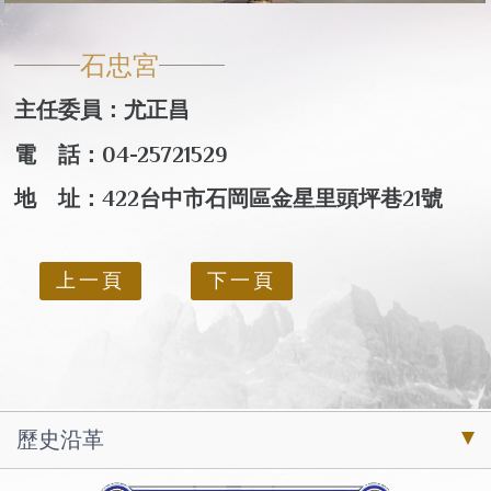
石忠宮
主任委員：尤正昌
電 話：04-25721529
地 址：422台中市石岡區金星里頭坪巷21號
上一頁
下一頁
歷史沿革