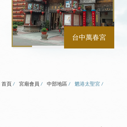
台中萬春宮
首頁
宮廟會員
中部地區
魍港太聖宮