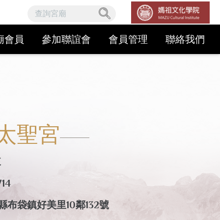
廟會員
參加聯誼會
會員管理
聯絡我們
太聖宮
來
14
縣布袋鎮好美里10鄰132號