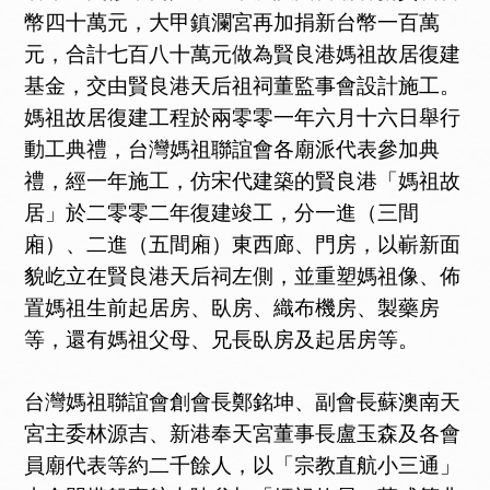
幣四十萬元，大甲鎮瀾宮再加捐新台幣一百萬
元，合計七百八十萬元做為賢良港媽祖故居復建
基金，交由賢良港天后祖祠董監事會設計施工。
媽祖故居復建工程於兩零零一年六月十六日舉行
動工典禮，台灣媽祖聯誼會各廟派代表參加典
禮，經一年施工，仿宋代建築的賢良港「媽祖故
居」於二零零二年復建竣工，分一進（三間
廂）、二進（五間廂）東西廊、門房，以嶄新面
貌屹立在賢良港天后祠左側，並重塑媽祖像、佈
置媽祖生前起居房、臥房、織布機房、製藥房
等，還有媽祖父母、兄長臥房及起居房等。
台灣媽祖聯誼會創會長鄭銘坤、副會長蘇澳南天
宮主委林源吉、新港奉天宮董事長盧玉森及各會
員廟代表等約二千餘人，以「宗教直航小三通」