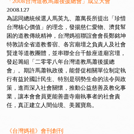
「2008台灣道教馬蕭後援總會」成立大會
2008.1.27
為認同總統候選人馬英九、蕭萬長所提出「珍惜
台灣核心價值」的理念，發揚慈仁愛物、濟貧幫
困的道教傳統精神，台灣媽祖聯誼會會長鄭銘坤
特敦請全省道教耆宿、各宮廟壇之負責人及社會
賢達等道教團體，並串聯全台千餘座道廟宮壇，
發起籌組「二零零八年台灣道教馬蕭後援總
會」。期許馬蕭執政後，能督促相關單位制定執
行有益於國計民生、特別是弱勢生命的法令與政
策，進而深入社會關懷，推動公益慈善及教化事
業，讓本會會員更能善盡寺廟執事者的社會責
任，真正建立人間仙境、美麗寶島。
《台灣媽祖》會刊創刊