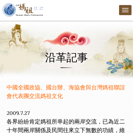
Tog
nav
沿革記事
中國全國政協、國台辦、海協會與台灣媽祖聯誼
會代表團交流媽祖文化
2009.7.27
各界紛紛肯定媽祖所串起的兩岸交流，已為近二
十年間兩岸關係及民間往來立下無數的功績，維