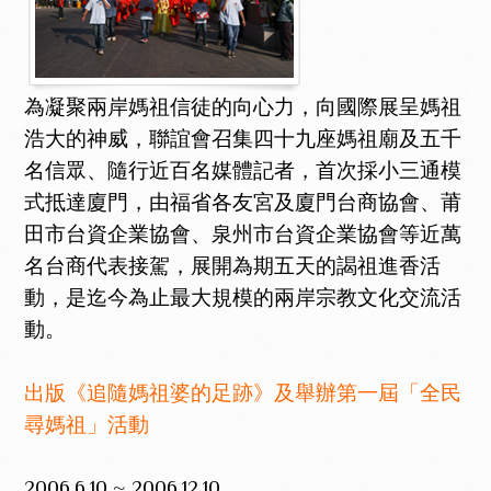
為凝聚兩岸媽祖信徒的向心力，向國際展呈媽祖
浩大的神威，聯誼會召集四十九座媽祖廟及五千
名信眾、隨行近百名媒體記者，首次採小三通模
式抵達廈門，由福省各友宮及廈門台商協會、莆
田市台資企業協會、泉州市台資企業協會等近萬
名台商代表接駕，展開為期五天的謁祖進香活
動，是迄今為止最大規模的兩岸宗教文化交流活
動。
出版《追隨媽祖婆的足跡》及舉辦第一屆「全民
尋媽祖」活動
2006.6.10 ~ 2006.12.10