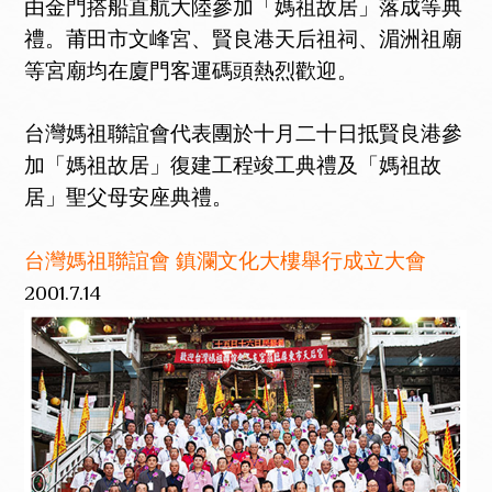
由金門搭船直航大陸參加「媽祖故居」落成等典
禮。莆田市文峰宮、賢良港天后祖祠、湄洲祖廟
等宮廟均在廈門客運碼頭熱烈歡迎。
台灣媽祖聯誼會代表團於十月二十日抵賢良港參
加「媽祖故居」復建工程竣工典禮及「媽祖故
居」聖父母安座典禮。
台灣媽祖聯誼會 鎮瀾文化大樓舉行成立大會
2001.7.14