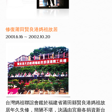
修復莆田賢良港媽祖故居
2001.6.16 ~ 2002.10.20
台灣媽祖聯誼會鑑於福建省莆田縣賢良港媽祖故
居年久失修，簡陋不堪，決議由宮廟各捐資新台