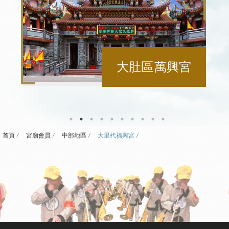
田尾聖門宮
首頁
宮廟會員
中部地區
大里杙福興宮