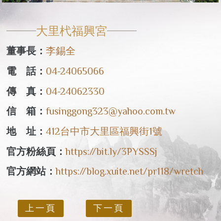
大里杙福興宮
董事長：
李錫全
電 話：
04-24065066
傳 真：
04-24062330
信 箱：
fusinggong323@yahoo.com.tw
地 址：
412台中市大里區福興街1號
官方粉絲頁：
https://bit.ly/3PYSSSj
官方網站：
https://blog.xuite.net/pr118/wretch
上一頁
下一頁