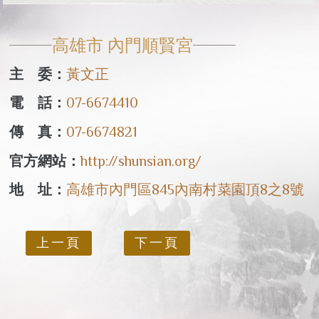
高雄市 內門順賢宮
主 委：
黃文正
電 話：
07-6674410
傳 真：
07-6674821
官方網站：
http://shunsian.org/
地 址：
高雄市內門區845內南村菜園頂8之8號
上一頁
下一頁