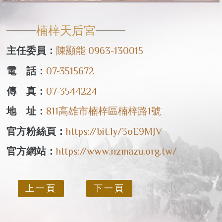
楠梓天后宮
主任委員：
陳顯能 0963-130015
電 話：
07-3515672
傳 真：
07-3544224
地 址：
811高雄市楠梓區楠梓路1號
官方粉絲頁：
https://bit.ly/3oE9MJV
官方網站：
https://www.nzmazu.org.tw/
上一頁
下一頁