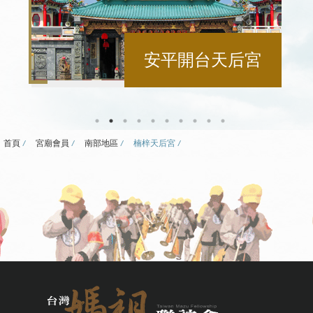
安平開台天后宮
首頁
宮廟會員
南部地區
楠梓天后宮