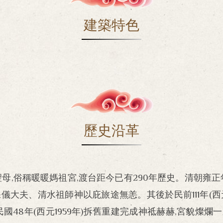
建築特色
歷史沿革
聖母,俗稱暖暖媽祖宮,渡台距今已有290年歷史。清朝雍正年
大夫、清水祖師神以庇旅途無恙。其後於民前111年(西元
48年(西元1959年)拆舊重建完成神祗赫赫,宮貌燦爛一