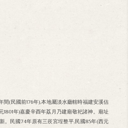
間(民國前176年),本地屬淡水廳轄時福建安溪估
1801年)嘉慶辛酉年荔月乃建廟敬祀諸神。廟址
新。民國74年原有三崁宮埕整平,民國85年(西元