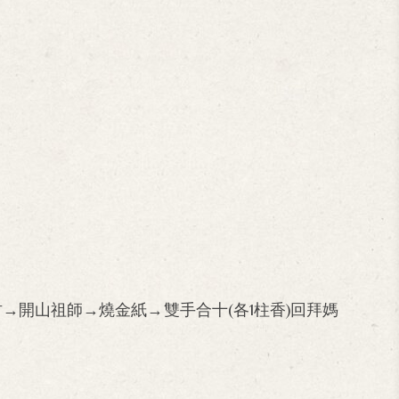
→開山祖師→燒金紙→雙手合十(各1柱香)回拜媽