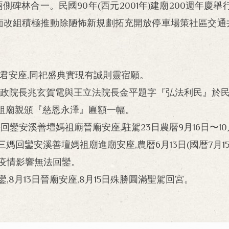
兩側碑林合一。民國90年(西元2001年)建廟200週年
員會全面改組積極推動除陋怖新規劃拓充開放停車場策社區交
昌帝君安座,同祀盛典實現有誠則靈宿願。
政院長兆玄賀電與王立法院長金平題字『弘法利民』於民國
暖媽祖廟親頒『慈恩永澤』匾額一幅。
面三媽回鑾安溪善壇媽祖廟晉廟安座,駐駕23日農暦9月16日〜1
面三媽回鑾安溪善壇媽祖廟進廟安座,農暦6月13日(國暦7月1
新冠疫情影響無法回鑾。
鑾,8月13日晉廟安座,8月15日殊勝圓滿聖駕回宮。