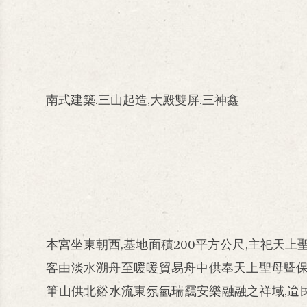
南式建築.三山起造,大殿雙屏.三神鑫
本宮坐東朝西,基地面積200平方公尺,主祀天上
客由淡水溯舟至暖暖貿易舟中供奉天上聖母曁保儀
筆山供北谿水流東氛氫瑞靄安樂融融之祥域,迨民國