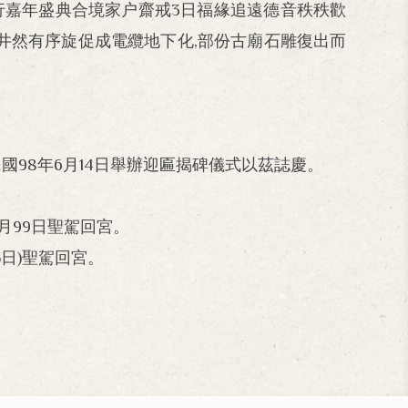
慶舉行嘉年盛典合境家户齋戒3日福緣追遠德音秩秩歡
通井然有序旋促成電纜地下化,部份古廟石雕復出而
98年6月14日舉辦迎匾揭碑儀式以茲誌慶。
0月99日聖駕回宮。
5日)聖駕回宮。