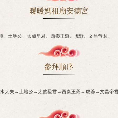
暖暖媽祖廟安德宮
祖師、土地公、太歲星君、西秦王爺、虎爺、文昌帝君。
參拜順序
→清水大夫→土地公→太歲星君→西秦王爺→虎爺→文昌帝君