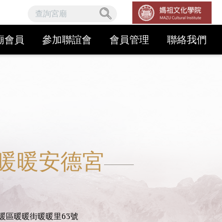
廟會員
參加聯誼會
會員管理
聯絡我們
暖暖安德宮
暖區暖暖街暖暖里63號