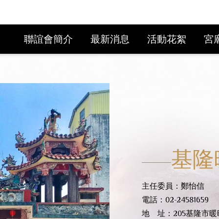
聯誼會簡介
最新消息
活動花絮
宮
基隆
主任委員：鄭怡信
電話：02-24581659
地 址：205基隆市暖