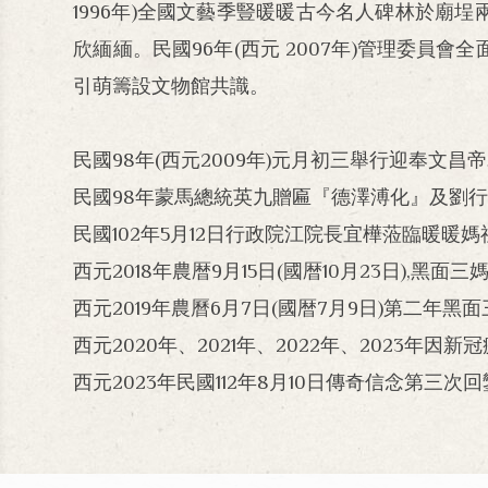
1996年)全國文藝季豎暖暖古今名人碑林於廟埕
欣緬緬。民國96年(西元 2007年)管理委
引萌籌設文物館共識。
民國98年(西元2009年)元月初三舉行迎奉文
民國98年蒙馬總統英九贈匾『德澤溥化』及劉行
民國102年5月12日行政院江院長宜樺蒞臨暖
西元2018年農暦9月15日(國暦10月23日),黑
西元2019年農曆6月7日(國暦7月9日)第二年黑
西元2020年、2021年、2022年、2023年因
西元2023年民國112年8月10日傳奇信念第三次回