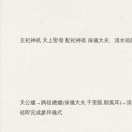
主祀神祇 天上聖母 配祀神祇 保儀大夫、清水
天公爐→媽祖總爐(保儀大夫.千里眼,順風耳)
祖即完成參拜儀式