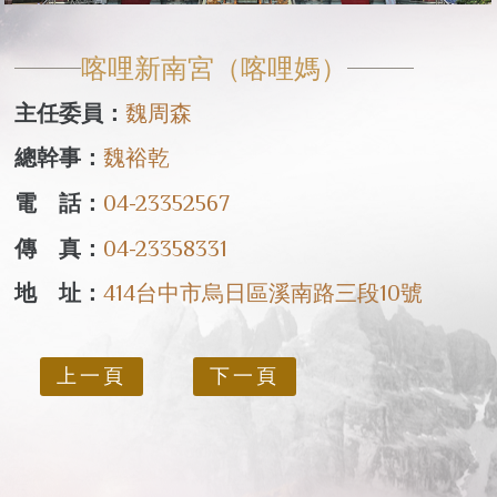
喀哩新南宮（喀哩媽）
主任委員：
魏周森
總幹事：
魏裕乾
電 話：
04-23352567
傳 真：
04-23358331
地 址：
414台中市烏日區溪南路三段10號
上一頁
下一頁