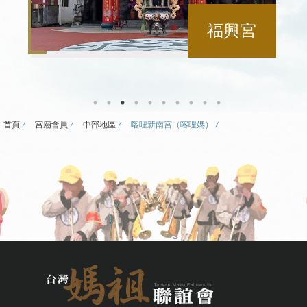
福興宮
首頁
宮廟會員
中部地區
喀哩新南宮（喀哩媽）