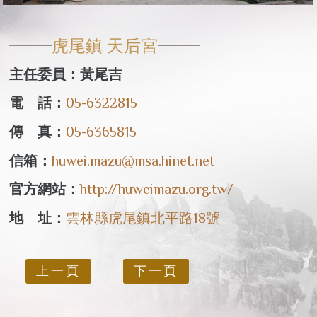
虎尾鎮 天后宮
主任委員：黃尾吉
電 話：
05-6322815
傳 真：
05-6365815
信箱：
huwei.mazu@msa.hinet.net
官方網站：
http://huweimazu.org.tw/
地 址：
雲林縣虎尾鎮北平路18號
上一頁
下一頁