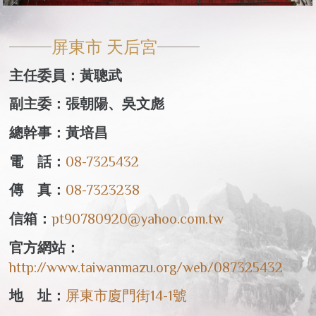
屏東市 天后宮
主任委員：黃聰武
副主委：張朝陽、吳文彪
總幹事：黃培昌
電 話：
08-7325432
傳 真：
08-7323238
信箱：
pt90780920@yahoo.com.tw
官方網站：
http://www.taiwanmazu.org/web/087325432
地 址：
屏東市廈門街14-1號