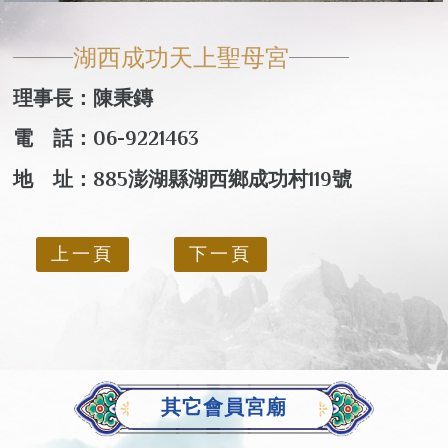
湖西成功天上聖母宮
理事長：陳秉鏄
電 話：06-9221463
地 址：885澎湖縣湖西鄉成功村119號
上一頁
下一頁
其它會員宮廟