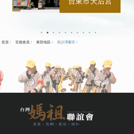
台東市 天后宮
首頁
宮廟會員
東部地區
吳沙澤蘭宮