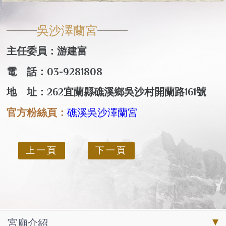
吳沙澤蘭宮
主任委員：游建富
電 話：03-9281808
地 址：262宜蘭縣礁溪鄉吳沙村開蘭路161號
官方粉絲頁：
礁溪吳沙澤蘭宮
上一頁
下一頁
宮廟介紹