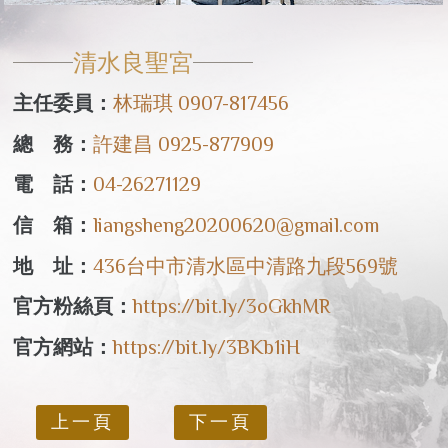
清水良聖宮
主任委員：
林瑞琪 0907-817456
總 務：
許建昌 0925-877909
電 話：
04-26271129
信 箱：
liangsheng20200620@gmail.com
地 址：
436台中市清水區中清路九段569號
官方粉絲頁：
https://bit.ly/3oGkhMR
官方網站：
https://bit.ly/3BKb1iH
上一頁
下一頁