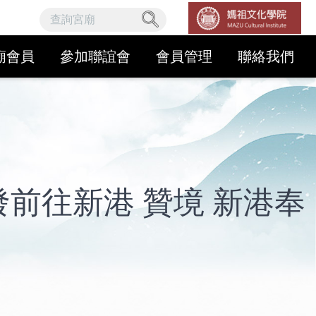
廟會員
參加聯誼會
會員管理
聯絡我們
出發前往新港 贊境 新港奉