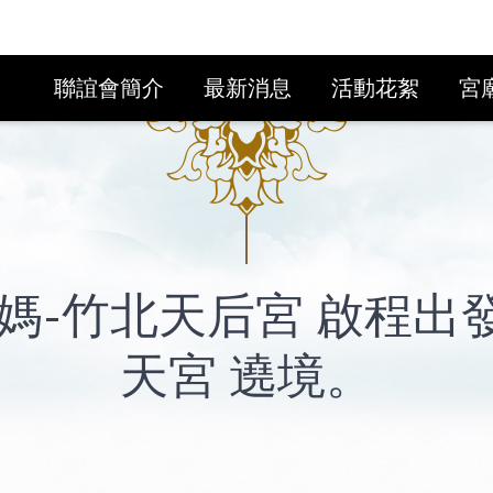
聯誼會簡介
最新消息
活動花絮
宮
節 竹北媽-竹北天后宮 啟程
天宮 遶境。