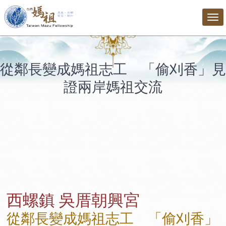
Tog
nav
從鄰長變成媽祖志工 「偷刈香」見
證兩岸媽祖交流
西螺鎮 吳厝朝興宮
從鄰長變成媽祖志工 「偷刈香」