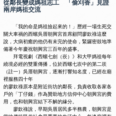
從鄰長變成媽祖志工 「偷刈香」見證
兩岸媽祖交流
「我的命是媽祖撿起來的！」歷經一場生死交
關大車禍的西螺吳厝朝興宮首席顧問廖欽祿這麼
說，大病初癒的他仍有未完的使命，緊鑼密鼓地準
備著今年慶祝朝興宮三百年的盛事。
拜電視劇《西螺七劍（崁）》和大甲媽祖每年
繞境必經的雙重傳播，位於西螺七崁中的第二崁
（註一）吳厝朝興宮，逐漸打響知名度，已經在廟
裡服務四十年
的廖欽祿原本是附近街坊的鄰長，負責收取各家各
戶的「丁仔錢」作為贊助地方信仰中心朝興宮的費
用，也和朝興宮結下不解的緣分。
廖欽祿說，早期吳厝居民多半務農，朝興宮是