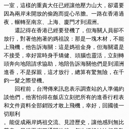
一室，這樣的重責大任已經讓他壓力山大，卻還要
因為兩岸未開放的偷跑而提心吊膽。一路在香港過
夜，輾轉至南京、上海、廈門才到湄洲。
還記得在香港已經要登機了，但海關人員卻不
放行，對著他抱著的媽祖說：那是一塊木材，不能
上飛機，他告訴海關：這是媽祖金身，但海關還是
不接受，幸好當時身手矯健、頭腦也靈活，立刻轉
頭奔向地陪請求協助，地陪告訴海關他們是到湄洲
進香，不是探親，這才放行，總算有驚無險，在千
鈞一髮之際登機。
回程前，台灣傳來訊息表示調查站的人準備約
談他們，他害怕得在飯店立刻把所有的進香行程表
和文件資料全部銷毀才敢上飛機，幸好，回國後一
切順利
。能促成兩岸媽祖交流、見證歷史，讓他感到無比