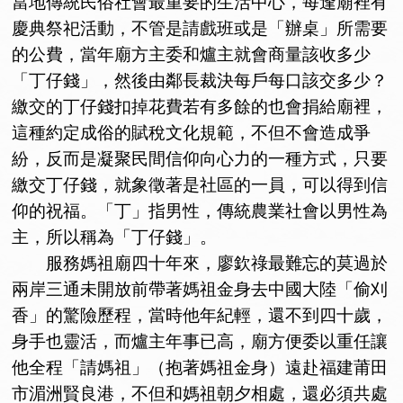
當地傳統民俗社會最重要的生活中心，每逢廟裡有
慶典祭祀活動，不管是請戲班或是「辦桌」所需要
的公費，當年廟方主委和爐主就會商量該收多少
「丁仔錢」，然後由鄰長裁決每戶每口該交多少？
繳交的丁仔錢扣掉花費若有多餘的也會捐給廟裡，
這種約定成俗的賦稅文化規範，不但不會造成爭
紛，反而是凝聚民間信仰向心力的一種方式，只要
繳交丁仔錢，就象徵著是社區的一員，可以得到信
仰的祝福。「丁」指男性，傳統農業社會以男性為
主，所以稱為「丁仔錢」。
服務媽祖廟四十年來，廖欽祿最難忘的莫過於
兩岸三通未開放前帶著媽祖金身去中國大陸「偷刈
香」的驚險歷程，當時他年紀輕，還不到四十歲，
身手也靈活，而爐主年事已高，廟方便委以重任讓
他全程「請媽祖」（抱著媽祖金身）遠赴福建莆田
市湄洲賢良港，不但和媽祖朝夕相處，還必須共處