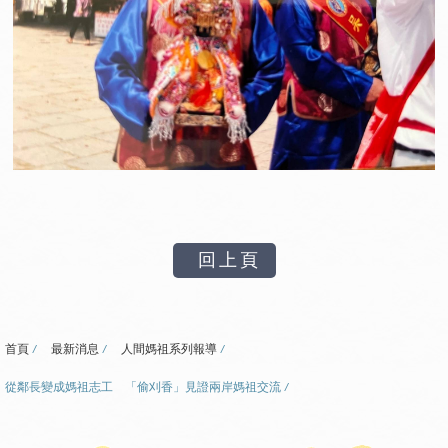
回上頁
首頁
最新消息
人間媽祖系列報導
從鄰長變成媽祖志工 「偷刈香」見證兩岸媽祖交流