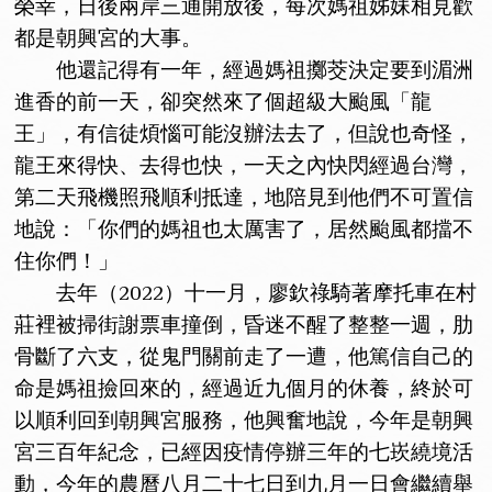
榮幸，日後兩岸三通開放後，每次媽祖姊妹相見歡
都是朝興宮的大事。
他還記得有一年，經過媽祖擲茭決定要到湄洲
進香的前一天，卻突然來了個超級大颱風「龍
王」，有信徒煩惱可能沒辦法去了，但說也奇怪，
龍王來得快、去得也快，一天之內快閃經過台灣，
第二天飛機照飛順利抵達，地陪見到他們不可置信
地說：「你們的媽祖也太厲害了，居然颱風都擋不
住你們！」
去年（2022）十一月，廖欽祿騎著摩托車在村
莊裡被掃街謝票車撞倒，昏迷不醒了整整一週，肋
骨斷了六支，從鬼門關前走了一遭，他篤信自己的
命是媽祖撿回來的，經過近九個月的休養，終於可
以順利回到朝興宮服務，他興奮地說，今年是朝興
宮三百年紀念，已經因疫情停辦三年的七崁繞境活
動，今年的農曆八月二十七日到九月一日會繼續舉