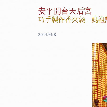
安平開台天后宮
巧手製作香火袋 媽祖
2024.04.18