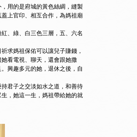
，用的是府城的黃色絲綢，縫製
鳳蓋上官印、相互合作，為媽祖廟
紅、綠、白三色三層，五、六名
祈求媽祖保佑可以讓兒子賺錢，
陪她看電視、聊天，還會跟她撒
足。興趣多元的她，退休之後，自
。
持君子之交淡如水之道，和善待
眾生，她這一生，媽祖帶給她的就