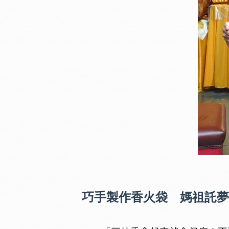
巧手製作香火袋 媽祖託夢