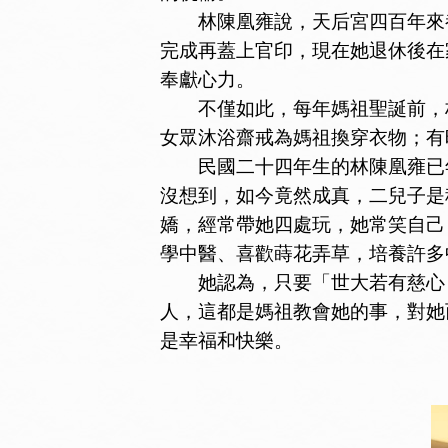
林陳凰雍說，天后宮四百年來都
完成再蓋上官印，現在她退休後在
奉獻心力。
不僅如此，每年媽祖聖誕前，林
女眾沐浴齋戒為媽祖換穿衣物；有
民國二十四年生的林陳凰雍已年
沒想到，如今竟然成真，二兒子是
嬌，經常帶她四處玩，她常笑自己
學中醫、喜歡蒔花弄草，培養許多
她認為，只要「世大若有慈心，
人，這都是媽祖教會她的事，對她
是幸福和快樂。