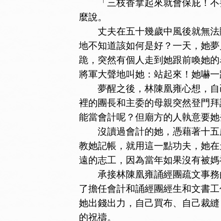
「三枝香拿起來就會保庇！不要
麼說。
丈夫在五十幾歲中風後就無法賺
地不知道該如何是好？一天，她夢
跪，突然有個人走到她跟前喚她的
將軍大聲地叫她：站起來！她嚇一
夢醒之後，林陳凰雍心想，自己
裡的團長和主委的母親突然登門拜
能當會計呢？但廟方的人執意要她
沒讀過會計的她，憑藉著十五歲
教她記帳，就用這一點功夫，她在
遠的志工，因為當年如果沒有被媽
承接林陳凰雍誦經團疏文事務的
了擔任會計和誦經團經生和文書工
她出錢出力，自己買布、自己裁縫
的祝禱。