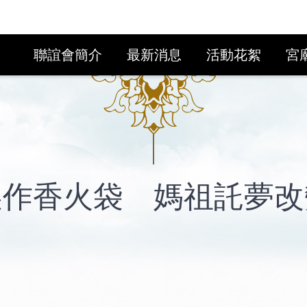
聯誼會簡介
最新消息
活動花絮
宮
製作香火袋 媽祖託夢改