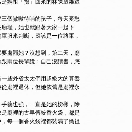
是媽祖「撿」回來的林陳凰雍這
三個嗷嗷待哺的孩子，每天憂愁
在廟埕，她也就跟著大家一起下
的軍服來判斷，應該是一位將軍，
要處罰她？沒想到，第二天，廟
她跟兩位長輩說：自己沒讀書，怎
一些外省太太們用超級大的算盤
歲從廟裡退休，但她依舊是廟裡永
手藝也強，一直是她的榜樣，除
像是廟裡的古早傳統香火袋，都是
中，每一個香火袋裡都裝滿了媽祖