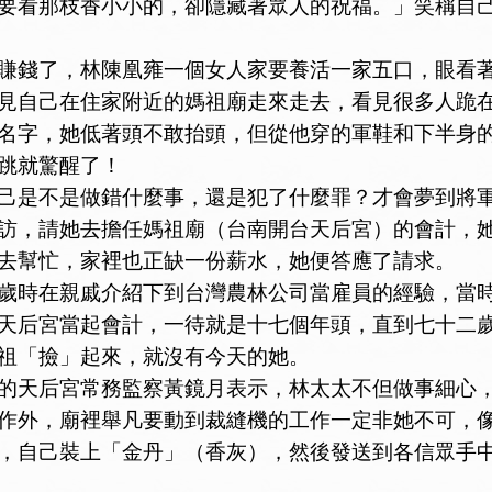
看那枝香小小的，卻隱藏著眾人的祝福。」笑稱自己
錢了，林陳凰雍一個女人家要養活一家五口，眼看著
見自己在住家附近的媽祖廟走來走去，看見很多人跪
名字，她低著頭不敢抬頭，但從他穿的軍鞋和下半身
跳就驚醒了！
是不是做錯什麼事，還是犯了什麼罪？才會夢到將軍
訪，請她去擔任媽祖廟（台南開台天后宮）的會計，
去幫忙，家裡也正缺一份薪水，她便答應了請求。
時在親戚介紹下到台灣農林公司當雇員的經驗，當時
天后宮當起會計，一待就是十七個年頭，直到七十二
祖「撿」起來，就沒有今天的她。
天后宮常務監察黃鏡月表示，林太太不但做事細心，
作外，廟裡舉凡要動到裁縫機的工作一定非她不可，
，自己裝上「金丹」（香灰），然後發送到各信眾手