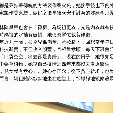
是秉持著傳統的方法製作香火袋，她接手後也不例外
家製作香火袋，做好之後拿給來安平討海的姊妹李月
陳凰雍也會在「禪房」為媽祖更衣，光是內衣就有粉
時媽祖的水袖有破損，她便會幫忙裁剪修復。
近九十歲，如今兒孫滿堂、承歡膝下，回想當年每日
科技新貴，不但收入頗豐，且相當孝順，每天下班會
「口袋空空，出去卻是貴婦」。現在的日子，她很知
中藥草植物，她說自己疫情近四年來都沒去看過醫生
兒女就有孝心」。她心存正念，從不貪心祈求，也秉
而言，媽祖雖然默默地坐在廟堂上，卻靜靜地觀察著