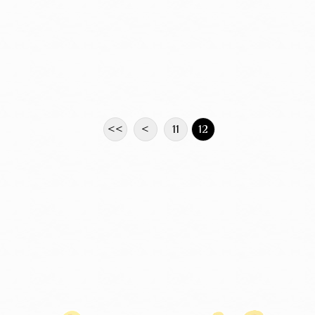
<<
<
11
12