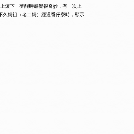
山上滾下，夢醒時感覺很奇妙，有ㄧ次上
不久媽祖（老二媽）經過番仔寮時，顯示