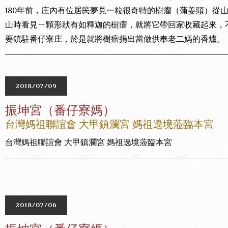
180年前，庄內有位居民夢見一粒很奇特的樹瘤（蒲姜頭）從
山時看見ㄧ顆形狀有如釋迦的樹瘤，就將它帶回家收藏起來，
要鎮駐番仔寮庄，於是就將樹瘤捐出當做供奉老二媽的香爐。
2018/07/09
振坤宮（番仔寮媽）
台灣媽祖聯誼會 大甲鎮瀾宮 媽祖遶境蒞臨本宮
台灣媽祖聯誼會 大甲鎮瀾宮 媽祖遶境蒞臨本宮
2018/07/06