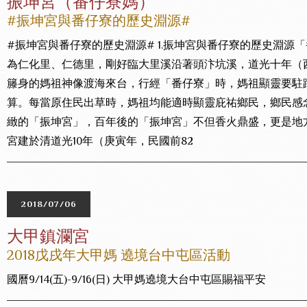
振坤宮（番仔寮媽）
#振坤宮與番仔寮的歷史淵源#
#振坤宮與番仔寮的歷史淵源# 1.振坤宮與番仔寮的歷史淵源
為仁化里、仁德里，剛好臨大里溪沿著頭汴坑溪，道光十年（西
籐身的媽祖神像渡海來台，行經「番仔寮」時，媽祖顯靈要駐
算。每當原住民出草時，媽祖均能適時顯靈庇祐鄉民，鄉民感
緻的「振坤宮」，百年後的「振坤宮」不但香火鼎盛，更是地方上
宮建於清道光10年（庚寅年，民國前82
2018/07/06
大甲鎮瀾宮
2018戊戌年大甲媽 遶境台中屯區活動
國曆9/14(五)-9/16(日) 大甲媽遶境大台中屯區賜福平安