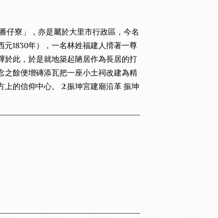
「番仔寮」，亦是屬於大里市行政區，今名
元1830年），一名林姓福建人揹著一尊
蹕於此，於是就地築起陋居作為長居的打
念之餘便增磚添瓦把一座小土祠改建為精
的信仰中心。 2.振坤宮建廟沿革 振坤