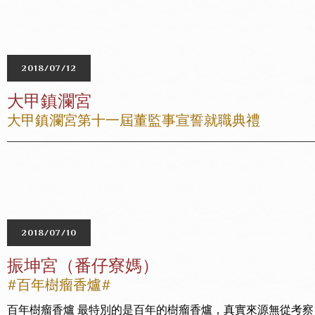
2018/07/12
大甲鎮瀾宮
大甲鎮瀾宮第十一屆董監事宣誓就職典禮
2018/07/10
振坤宮（番仔寮媽）
#百年樹瘤香爐#
百年樹瘤香爐 最特別的是百年的樹瘤香爐，真實來源無從考